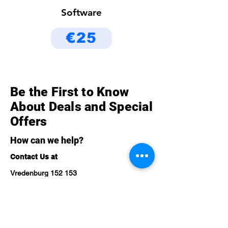
Software
€25
Be the First to Know
About Deals and Special
Offers
How can we help?
Contact Us at
Vredenburg 152 153
3511 BG Utrecht,
The Netherlands
Telefoon
0302751026
Mobile
+31 6 14 36 39 33