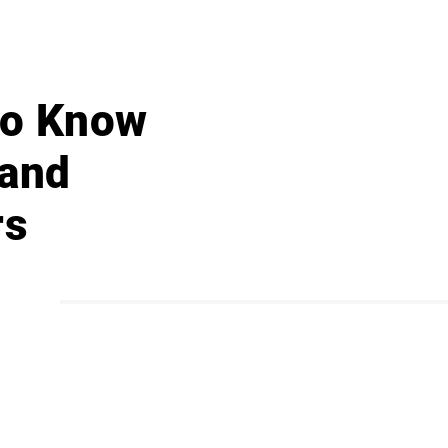
 to Know
 and
rs