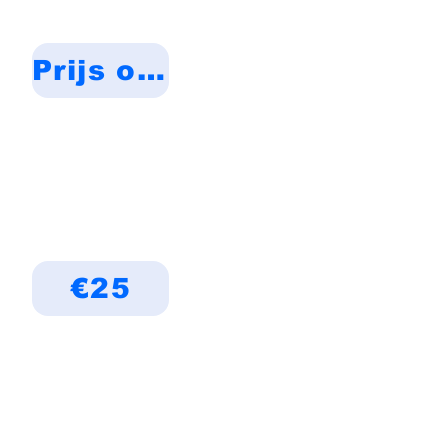
Prijs op aanvraag
€25