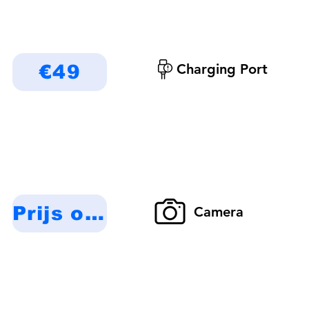
Charging Port
€49
Prijs op aanvraag
Camera