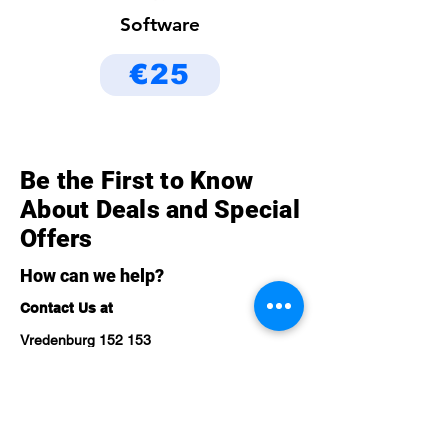
Software
€25
Be the First to Know
About Deals and Special
Offers
How can we help?
Contact Us at
Vredenburg 152 153
3511 BG Utrecht,
The Netherlands
Telefoon
0302751026
Mobile
+31 6 14 36 39 33