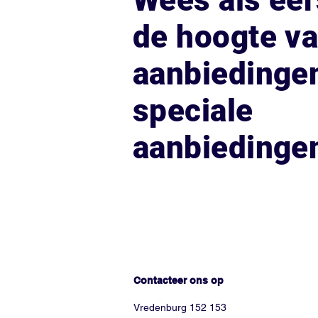
Wees als eer
de hoogte v
aanbiedinge
speciale
aanbiedinge
Hoe kunnen we helpen?
Contacteer ons op
Vredenburg 152 153