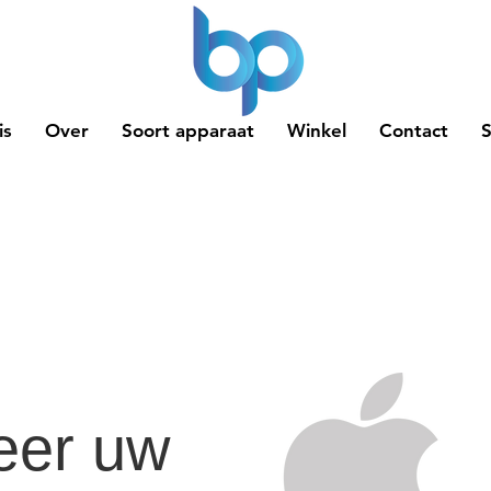
is
Over
Soort apparaat
Winkel
Contact
eer uw