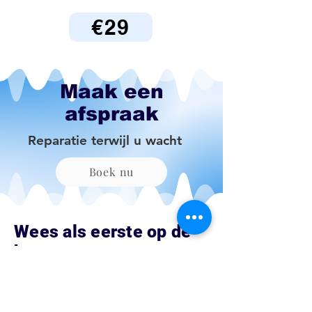
€29
Maak een
afspraak
Reparatie terwijl u wacht
Boek nu
Wees als eerste op de
hoogte van
aanbiedingen en
speciale aanbiedingen