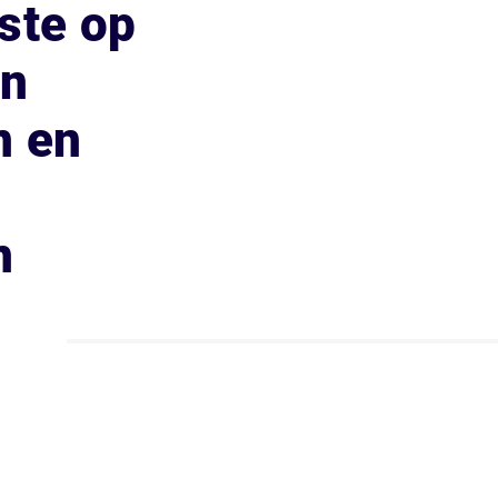
ste op
an
n en
n