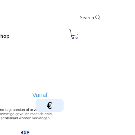
Search
Shop
Vanaf
€
ns is gebarsten of er zit stof onder. In
sommige gevallen moet de hele
achterkant worden vervangen.
€39