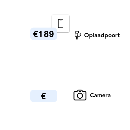
€189
Oplaadpoort
€
Camera