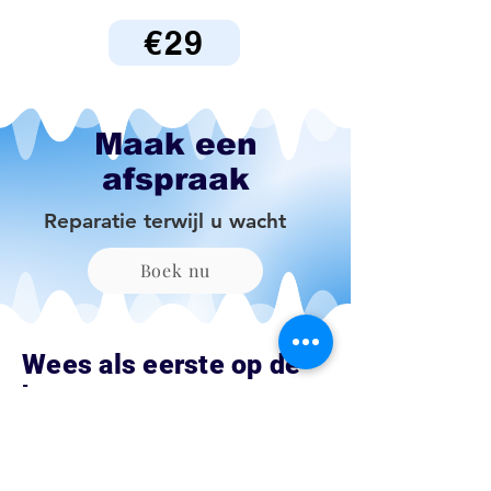
€29
Maak een
afspraak
Reparatie terwijl u wacht
Boek nu
Wees als eerste op de
hoogte van
aanbiedingen en
speciale aanbiedingen