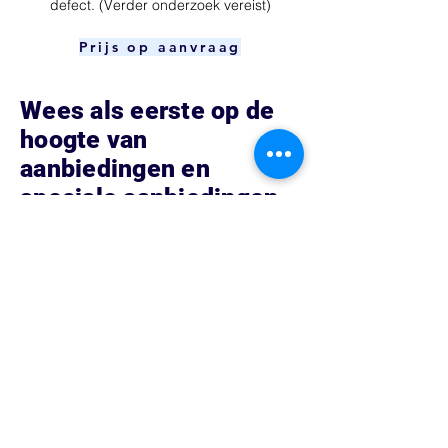
defect. (Verder onderzoek vereist)
Prijs op aanvraag
Wees als eerste op de
hoogte van
aanbiedingen en
speciale aanbiedingen
Hoe kunnen we helpen?
Contacteer ons op
Vredenburg 152 153
3511 BG Utrecht, Nederland
Tel:
0302751026
Info@blue-phone.nl
arsalan_telecom@hotmail.com