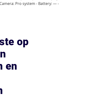
- Camera: Pro system - Battery: — -
ste op
an
n en
n