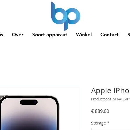
is
Over
Soort apparaat
Winkel
Contact
Apple iPho
Productcode: SH-APL-I
Prijs
€ 889,00
Storage
*