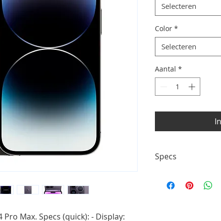
Selecteren
Color
*
Selecteren
Aantal
*
I
Specs
- Display: 6.7" OLED
system - Battery: — 
Pro Max. Specs (quick): - Display: