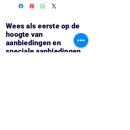
Wees als eerste op de
hoogte van
aanbiedingen en
speciale aanbiedingen
Hoe kunnen we helpen?
Contacteer ons op
Vredenburg 152 153
3511 BG Utrecht, Nederland
Tel:
0302751026
Info@blue-phone.nl
arsalan_telecom@hotmail.com