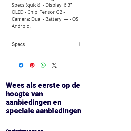
Specs (quick): - Display: 6.3"
OLED - Chip: Tensor G2 -
Camera: Dual - Battery: — - OS:
Android.
Specs
- Display: 6.3" OLED - Chip: Tensor
G2 - Camera: Dual - Battery: — -
OS: Android
Wees als eerste op de
hoogte van
aanbiedingen en
speciale aanbiedingen
Hoe kunnen we helpen?
Contacteer ons op