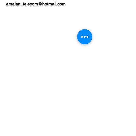
arsalan_telecom@hotmail.com
Winkel
Mobieltjes
Tabletten
Laptop
Over
Contact