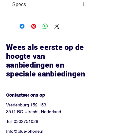
Specs
• Display: 6.4" Super AMOLED, 90Hz,
FHD+ • Chip: Snapdragon 680 •
Camera: 108MP main • Battery:
5000 mAh • Storage options: 128GB
Wees als eerste op de
hoogte van
aanbiedingen en
speciale aanbiedingen
Hoe kunnen we helpen?
Contacteer ons op
Vredenburg 152 153
3511 BG Utrecht, Nederland
Tel:
0302751026
Info@blue-phone.nl