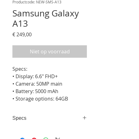
Productcode: NEW-SMS-A13
Samsung Galaxy
A13
Prijs
€ 249,00
Niet op voorraad
Specs:

• Display: 6.6" FHD+

• Camera: 50MP main

• Battery: 5000 mAh

• Storage options: 64GB
Specs
• Display: 6.6" FHD+ • Camera:
50MP main • Battery: 5000 mAh •