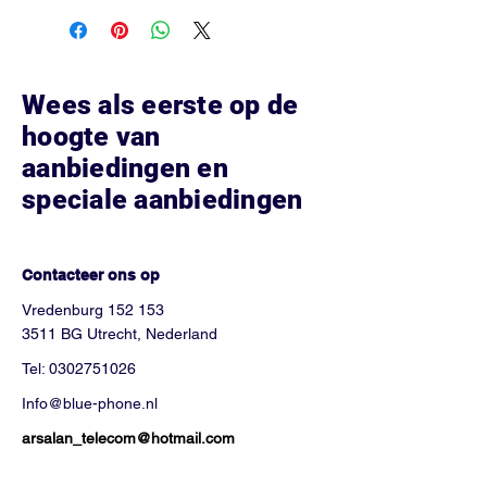
Snapdragon 6 Gen 3 • Battery: 5000
mAh, up to 45W charging • Storage
options: 128GB
Wees als eerste op de
hoogte van
aanbiedingen en
speciale aanbiedingen
Hoe kunnen we helpen?
Contacteer ons op
Vredenburg 152 153
3511 BG Utrecht, Nederland
Tel:
0302751026
Info@blue-phone.nl
arsalan_telecom@hotmail.com