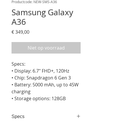
Productcode: NEW-SMS-A36
Samsung Galaxy
A36
Prijs
€ 349,00
Niet op voorraad
Specs:

• Display: 6.7" FHD+, 120Hz

• Chip: Snapdragon 6 Gen 3

• Battery: 5000 mAh, up to 45W 
charging

• Storage options: 128GB
Specs
• Display: 6.7" FHD+, 120Hz • Chip: