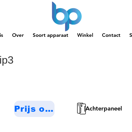
is
Over
Soort apparaat
Winkel
Contact
ip3
Prijs op aanvraag
Achterpaneel