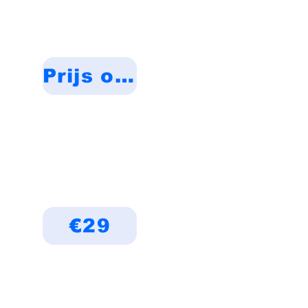
Prijs op aanvraag
€29