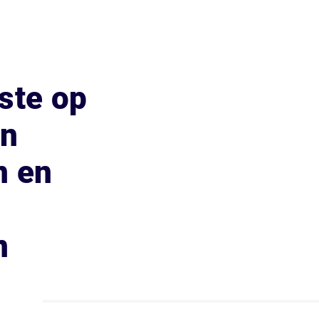
ste op
an
n en
n