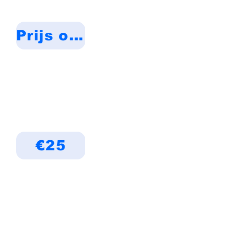
Prijs op aanvraag
€25