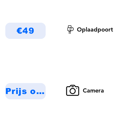
Oplaadpoort
€49
Prijs op aanvraag
Camera