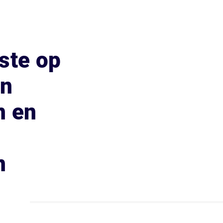
ste op
an
n en
n