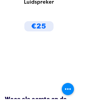
Luidspreker
€25
Wees als eerste op de
hoogte van