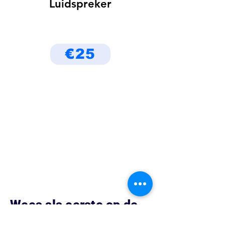
Luidspreker
€25
Wees als eerste op de
hoogte van