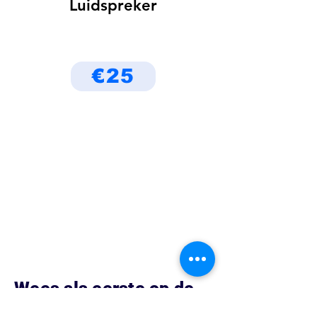
Luidspreker
€25
Wees als eerste op de
hoogte van