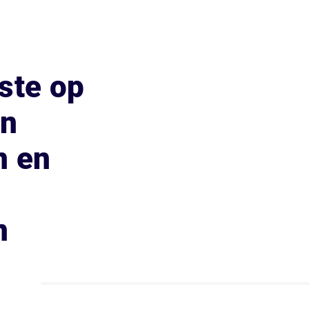
ste op
an
n en
n