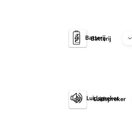
Batterij
Batterij
Luidspreker
Luidspreker