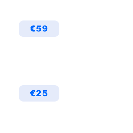
€59
€25