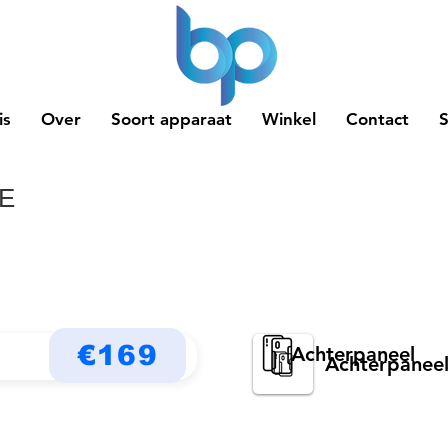
is
Over
Soort apparaat
Winkel
Contact
FE
€169
Achterpaneel
Achterpanee