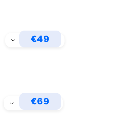
€49
t
€69